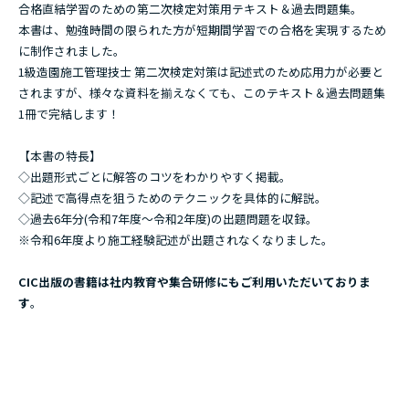
第1節 造園工事の出題内容と対策
合格直結学習のための第二次検定対策用テキスト＆過去問題集。
第2節 造園工事の基礎解説
本書は、勉強時間の限られた方が短期間学習での合格を実現するため
第3節 造園工事の過去問＆解答例・補足解説
に制作されました。
1級造園施工管理技士 第二次検定対策は記述式のため応用力が必要と
第2編 工程管理
されますが、様々な資料を揃えなくても、このテキスト＆過去問題集
1冊で完結します！
第1節 工程管理の出題内容と対策
第2節 工程管理の基礎解説
【本書の特長】
第3節 工程管理の過去問＆解答例・補足解説
◇出題形式ごとに解答のコツをわかりやすく掲載。
第3編 品質管理
◇記述で高得点を狙うためのテクニックを具体的に解説。
◇過去6年分(令和7年度～令和2年度)の出題問題を収録。
第1節 品質管理の出題内容と対策
※令和6年度より施工経験記述が出題されなくなりました。
第2節 品質管理の基礎解説
第3節 品質管理の過去問＆解答例・補足解説
CIC出版の書籍は社内教育や集合研修にもご利用いただいておりま
第4編 安全管理
す
。
第1節 安全管理の出題内容と対策
第2節 安全管理の基礎解説
第3節 安全管理の過去問＆解答例・補足解説