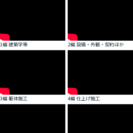
1編 建築学等
2編 設備・外観・契約ほか
3編 躯体施工
4編 仕上げ施工