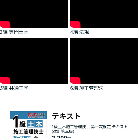
3編 専門土木
4編 法規
5編 共通工学
6編 施工管理法
テキスト
1級土木施工管理技士 第一次検定 テキスト
(改訂第三版)