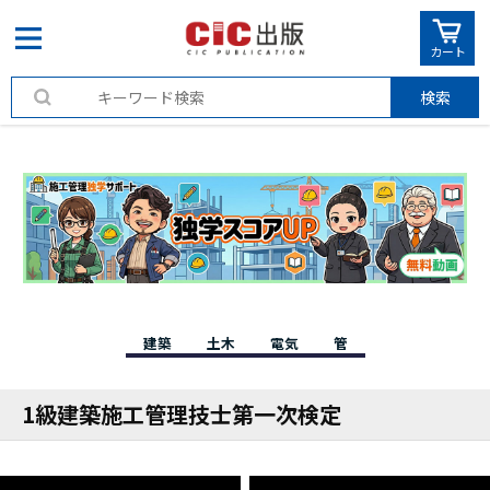
カート
検索
建築
土木
電気
管
1級建築施工管理技士第一次検定