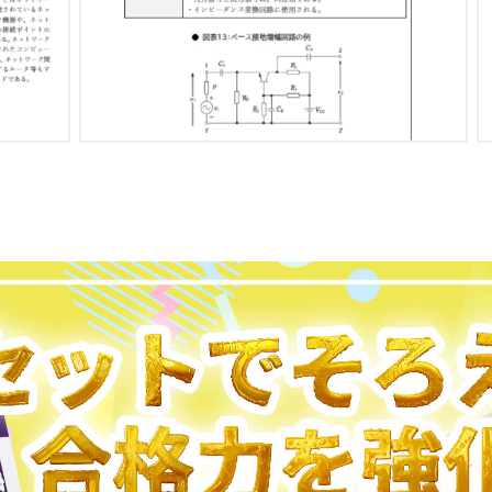
第3節 賃金
第4節 労働時間、休憩、休日及び年次有給休暇
第5節 就業規則
第6節 災害補償
第3章 労働安全衛生法
第1節 労働安全衛生法の概要
第2節 建設業の事業場における安全衛生管理体制
第3節 労働者の就業に当たっての措置／快適な職場環境の形成のた
第4章 道路関係法
第1節 道路の管理
第2節 車両制限令
第3節 道路の保全
第5章 河川法
第1節 河川の管理
第2節 河川法における行為の制限等
第6章 電気通信事業法関係