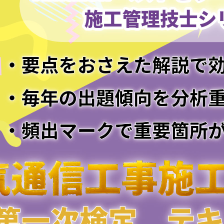
第1節 電圧・電流・電気理論
第2節 電磁気学
第2章 通信工学
第1節 通信方式
第2節 通信システム
第3節 ネットワーク
第3章 情報工学
第1節 情報理論
第2節 コンピュータシステム
第3節 技術要素
第4節 セキュリティ
第4章 電子工学
第1節 デバイス・電子回路
第2節 自動制御・計測
2編 電気通信設備