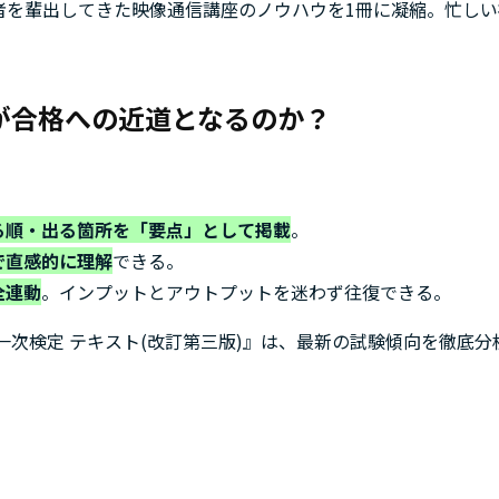
格者を輩出してきた映像通信講座のノウハウを1冊に凝縮。忙し
第2節 映像収集・提供設備
第6章 その他設備
第1節 データセンシングシステム
トが合格への近道となるのか？
第2節 気象観測システム
第3節 その他設備
3編 関連分野
る順・出る箇所を「要点」として掲載
。
第1章 電気設備関係
で直感的に理解
できる。
第1節 電源供給設備
全連動
。インプットとアウトプットを迷わず往復できる。
第2節 電源設備／高調波対策
第3節 照明・動力設備
一次検定 テキスト(改訂第三版)』は、最新の試験傾向を徹底
第4節 雷保護設備等
第2章 機械設備関係
第1節 換気設備
第2節 消火設備
第3節 空気調和設備