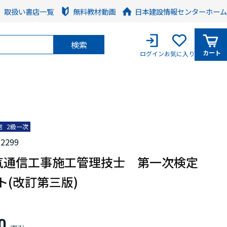
取扱い書店一覧
無料教材動画
日本建設情報センターホーム
検索
カート
ログイン
お気に入り
信
2級一次
2299
気通信工事施工管理技士 第一次検定
ト(改訂第三版)
00