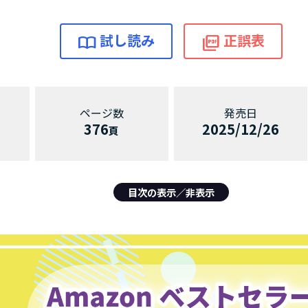
試し読み
正誤表
376
2025/12/26
目次の表示／非表示
1編 電気通信工学
第1章 電気理論