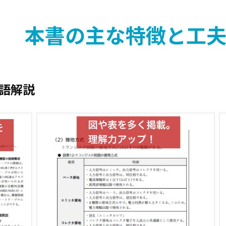
第3章 土木・建築関係
第1節 土木工事
本書の主な特徴と工
第2節 建築工事
第3節 通信土木設備
第4章 契約
第1節 公共工事標準請負契約約款
語解説
4編 法規
第1章 建設業法
第1節 建設業法の概要
第2節 建設業の許可
第3節 建設工事の請負契約
第4節 施工技術の確保
第2章 労働基準法
第1節 労働条件に関する基本原則
第2節 労働契約