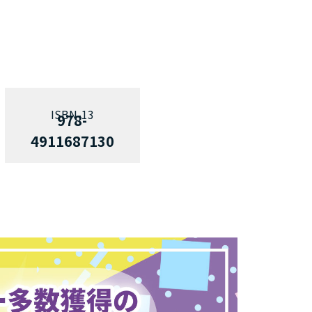
978-
4911687130