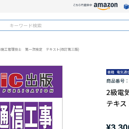
事施工管理技士 第一次検定 テキスト(改訂第三版)
書籍
電気通
商品番号
2級電
テキス
¥3,3