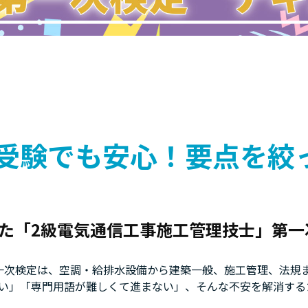
第1章 有線電気通信設備
第1節 有線通信設備
第2節 通信ケーブル
第2章 無線電気通信設備
第1節 移動電話システム
第2節 衛星通信設備
第3節 無線通信設備
受験でも安心！要点を絞
第3章 ネットワーク設備
第1節 IPネットワーク設備
第2節 ネットワークセキュリティ
第4章 情報設備
た「2級電気通信工事施工管理技士」第一
第1節 コンピュータ設備
第2節 情報セキュリティ
一次検定は、空調・給排水設備から建築一般、施工管理、法規
第5章 放送機械設備
い」「専門用語が難しくて進まない」、そんな不安を解消するた
第1節 放送設備