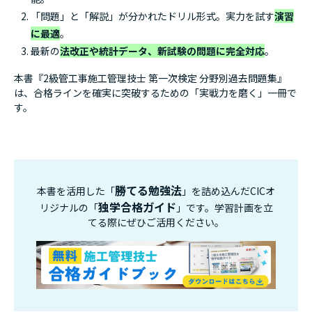
第2編 施工管理法
「問題」と「解説」が分かれたドリル形式。実力を試す
演習
第1章 施工計画
に最適
。
第2章 工程管理
最新の
法改正や統計データ、新試験の問題に完全対応
。
第3章 品質管理
第4章 安全管理
本書『2級管工事施工管理技士 第一次検定 分野別過去問題集』
は、合格ラインを確実に突破するための「実戦力を磨く」一冊で
第5章 工事施工
す。
第6章 基礎的な能力問題
第3編 関連法規
第1章 労働安全衛生法
第2章 労働基準法
第3章 建築基準法
勝てる勉強法
本書を活用した「
」を詰め込んだCICオ
第4章 建設業法
独学合格ガイド
リジナルの「
」です。学習計画を立
第5章 消防法
てる際にぜひご活用ください。
第6章 その他関連法規
チャレンジ問題
チャレンジ問題【解答・解説】
解答番号一覧