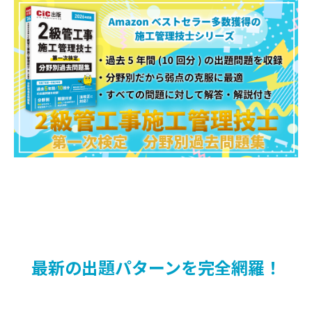
【問題】
第1編 機械工学等
第1章 原論
第2章 電気工学
第3章 建築学
第4章 空調
第5章 衛生
第6章 設備に関する知識
第7章 設計図書に関する知識
第2編 施工管理法
第1章 施工計画
第2章 工程管理
第3章 品質管理
最新の出題パターンを完全網羅！
第4章 安全管理
第5章 工事施工
第6章 基礎的な能力問題