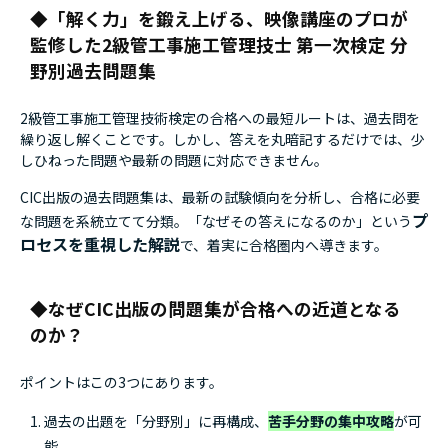
「解く力」を鍛え上げる、映像講座のプロが
第3編 関連法規
監修した2級管工事施工管理技士 第一次検定 分
第1章 労働安全衛生法
野別過去問題集
第2章 労働基準法
第3章 建築基準法
2級管工事施工管理技術検定の合格への最短ルートは、過去問を
第4章 建設業法
繰り返し解くことです。しかし、答えを丸暗記するだけでは、少
第5章 消防法
しひねった問題や最新の問題に対応できません。
第6章 その他関連法規
CIC出版の過去問題集は、最新の試験傾向を分析し、合格に必要
【解答・解説】
プ
な問題を系統立てて分類。「なぜその答えになるのか」という
ロセスを重視した解説
で、着実に合格圏内へ導きます。
第1編 機械工学等
第1章 原論
なぜCIC出版の問題集が合格への近道となる
第2章 電気工学
第3章 建築学
のか？
第4章 空調
第5章 衛生
ポイントはこの3つにあります。
第6章 設備に関する知識
過去の出題を「分野別」に再構成、
苦手分野の集中攻略
が可
第7章 設計図書に関する知識
能。