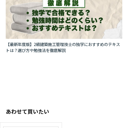
第5章 金属工事
第1節 金属材料の表面仕上げ・表面処理
第2節 軽量鉄骨天井下地
第3節 軽量鉄骨壁下地
第6章 左官工事
【最新年度版】2級建築施工管理技士の独学におすすめのテキス
第1節 セメントモルタル塗り
トは？選び方や勉強法を徹底解説
第2節 床コンクリートの直均し仕上げ
第3節 セルフレベリング材塗り
第4節 仕上塗材仕上げ
第7章 建具工事
第1節 建具
第2節 建具金物
第3節 ガラス工事
あわせて買いたい
第8章 塗装工事
第1節 塗装工事
第2節 素地ごしらえ