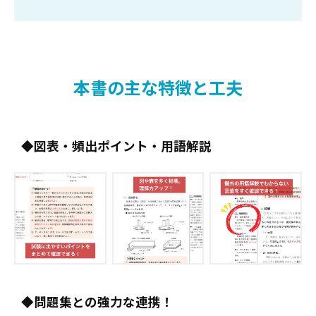
第3節 砂地業・砕石地業・捨てコンクリ
ート地業
第5章 鉄筋工事
第1節 鉄筋の加工・組立て
本書の主な特徴と工夫
第2節 鉄筋の継手・定着
第3節 鉄筋のかぶり厚さ
第4節 鉄筋の圧接
図表・頻出ポイント・用語解説
第6章 コンクリート工事
第1節 コンクリートの調合・製造
第2節 コンクリートの運搬
第3節 コンクリートの打設
第4節 コンクリートの養生
第5節 コンクリートの劣化現象
第6節 各種コンクリート
第7節 型枠工事
第7章 鉄骨工事
問題集との強力な連携！
第1節 鉄骨の工作