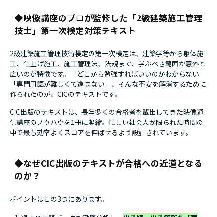
第4章 建築材料
映像講座のプロが監修した「2級建築施工管理
技士」第一次検定対策テキスト
第1節 金属材料
第2節 コンクリート
第3節 木材
2級建築施工管理技術検定の第一次検定は、建築学等から躯体施
第4節 防水材料
工、仕上げ施工、施工管理法、法規まで、学ぶべき範囲が意外と
広いのが特徴です。「どこから勉強すればいいのかわからない」
第5節 セラミックタイル
「専門用語が難しくて進まない」、そんな不安を解消するために
第6節 建具
作られたのが、CICのテキストです。
第7節 内装材料
CIC出版のテキストは、長年多くの合格者を輩出してきた映像通
第5章 設備その他
信講座のノウハウを1冊に凝縮。忙しい社会人が限られた時間の
第1節 給排水設備
中で最も効率よくスコアを伸ばせるよう設計されています。
第2節 空気調和設備
第3節 電気・電気通信・照明設備
なぜCIC出版のテキストが合格への近道となる
第4節 防災設備
第5節 外構工事
のか？
第6節 測量
ポイントはこの3つにあります。
第2編 躯体施工