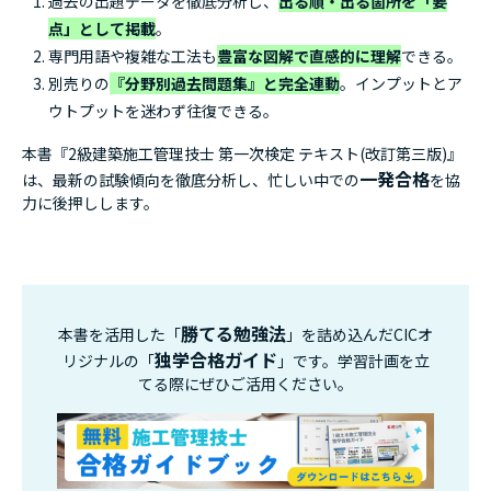
過去の出題データを徹底分析し、
出る順・出る箇所を「要
第1章 地盤調査
点」として掲載
。
第1節 地形調査
専門用語や複雑な工法も
豊富な図解で直感的に理解
できる。
第2節 原位置試験
別売りの
『分野別過去問題集』と完全連動
。インプットとア
ウトプットを迷わず往復できる。
第2章 仮設工事
第1節 縄張り
本書『2級建築施工管理技士 第一次検定 テキスト(改訂第三版)』
第2節 遣方
一発合格
は、最新の試験傾向を徹底分析し、忙しい中での
を協
第3節 墨出し
力に後押しします。
第3章 土工事
第1節 根切り・床付け
第2節 地下水処理
第3節 埋戻し
勝てる勉強法
本書を活用した「
」を詰め込んだCICオ
第4節 山留め
独学合格ガイド
リジナルの「
」です。学習計画を立
第5節 地盤の破壊現象
てる際にぜひご活用ください。
第4章 地業工事
第1節 既製コンクリート杭地業
第2節 場所打ちコンクリート杭地業