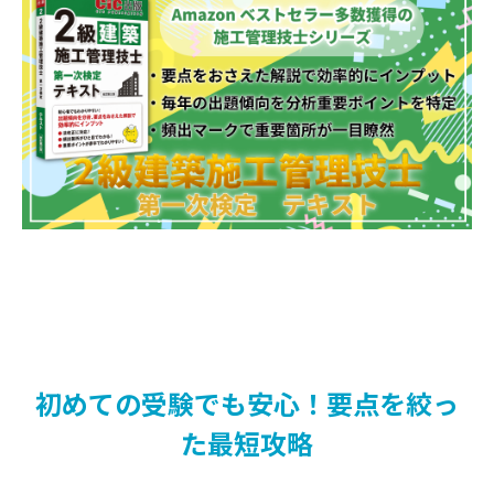
第1編 建築学等
第1章 環境工学
第1節 日射・日照・日影
第2節 採光・照明
第3節 湿度・結露
第4節 通風・換気
第5節 音
第6節 色彩
第2章 一般構造
第1節 地盤・基礎
第2節 木質構造
第3節 鉄筋コンクリート構造（RC構造）
第4節 鉄骨構造（S造）
初めての受験でも安心！要点を絞っ
第3章 構造力学
た最短攻略
第1節 荷重・外力
第2節 構造力学