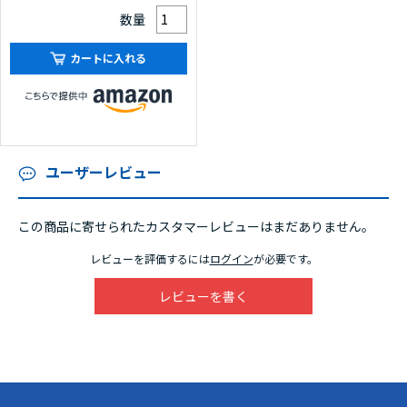
第1節 防水改修工事
数量
第2節 外壁改修工事
第3節 内装改修工事
カートに入れる
第4編 施工管理法
第1章 施工計画
第1節 施工計画の基本事項
第2節 仮設計画
ユーザーレビュー
第3節 各種材料の保管・取扱い
第4節 建築工事に係る申請や届出等
この商品に寄せられたカスタマーレビューはまだありません。
第2章 工程管理
レビューを評価するには
ログイン
が必要です。
第1節 工程管理の基本
第2節 工程表による進捗管理
レビューを書く
第3章 品質管理
第1節 品質管理の基本と用語
第2節 データ整理の手法
第3節 品質管理の検査・試験・管理値