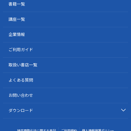
書籍一覧
第4章 安全管理
第1節 労働災害
講座一覧
第2節 安全衛生活動
第3節 災害防止対策
企業情報
第4節 事業者の職務
第5節 作業主任者の職務
第6節 特定元方事業者の職務
ご利用ガイド
第5編 法規
取扱い書店一覧
第1章 建築基準法
よくある質問
第1節 建築基準法の概要
第2節 手続きに関する規定
お問い合わせ
第3節 単体規定
第4節 集団規定
ダウンロード
第2章 建設業法
第1節 建設業法の概要
第2節 建設業の許可
特定商取引法に関する表記
ご利用規約
個人情報保護ポリシー