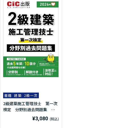
第3節 塗装の種類と特徴
第9章 内装工事
第1節 ビニル床シート張り
第2節 カーペット敷き
第3節 合成樹脂塗床
第4節 フローリングボード張り
第5節 せっこうボード張り
第6節 壁紙張り
第7節 断熱
第8節 フリーアクセスフロア
第9節 カーテン工事
第10節 内装木工事
第10章 外装工事
書籍
建築
2級一次
第1節 ALCパネル張り
2級建築施工管理技士 第一次
第2節 押出成形セメント板張り
検定 分野別過去問題集
2026年度版(令和8年度版)
¥3,080
第11章 仕上げ改修工事