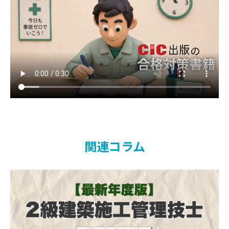
第3編 仕上げ施工
第1章 防水工事
第1節 アスファルト防水
第2節 合成高分子シート防水
第3節 塗膜防水
第4節 シーリング工事
第2章 石工事
第1節 石材の表面仕上げ
第2節 石工事の工法
第3章 タイル工事
関連コラム
第1節 セメントモルタルによるタイル張
り
第2節 有機系接着剤によるタイル張り
第4章 屋根工事
第1節 屋根工事
第2節 とい工事