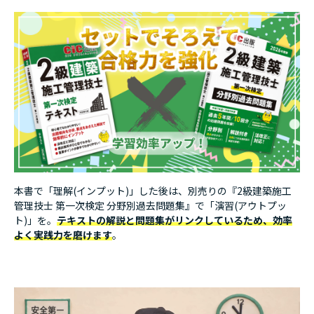
第2節 高力ボルト接合
第3節 溶接接合
第4節 錆止め塗装
第5節 鉄骨の建方
第8章 木工事
第1節 継手
第2節 仕口
第3節 施工上の留意点
第9章 躯体解体工事
第1節 鉄筋コンクリート造躯体解体工事
本書で「理解(インプット)」した後は、別売りの『2級建築施工
第2節 木造建築物躯体解体工事
管理技士 第一次検定 分野別過去問題集』で「演習(アウトプッ
ト)」を。
テキストの解説と問題集がリンクしているため、効率
第10章 建設機械
よく実践力を磨けます
。
第1節 掘削機械
第2節 運搬機械
第3節 地盤転圧機械