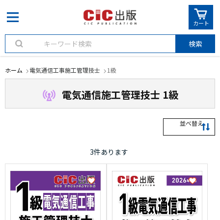
カート
検索
ホーム
電気通信工事施工管理技士
1級
電気通信施工管理技士 1級
並べ替え
3
件あります