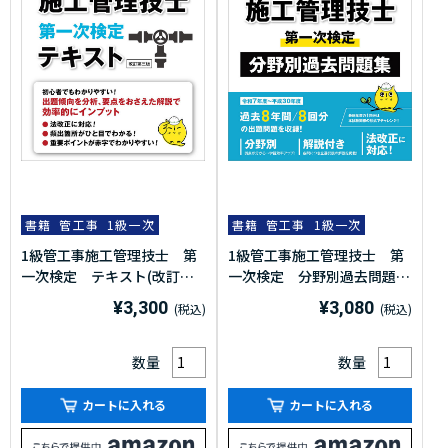
書籍
管工事
1級一次
書籍
管工事
1級一次
1級管工事施工管理技士 第
1級管工事施工管理技士 第
一次検定 テキスト(改訂第
一次検定 分野別過去問題
三版)
集 2026年度版(令和8年度
¥3,300
¥3,080
版)
数量
数量
カートに入れる
カートに入れる