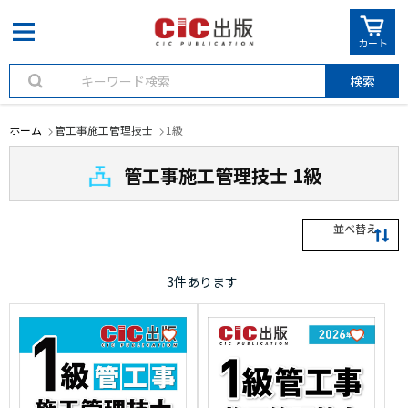
カート
検索
ホーム
管工事施工管理技士
1級
管工事施工管理技士 1級
並べ替え
3
件あります