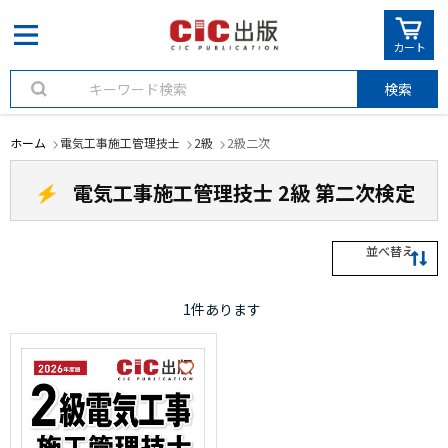
カート
検索
ホーム
電気工事施工管理技士
2級
2級二次
電気工事施工管理技士 2級 第二次検定
並べ替え
1
件あります