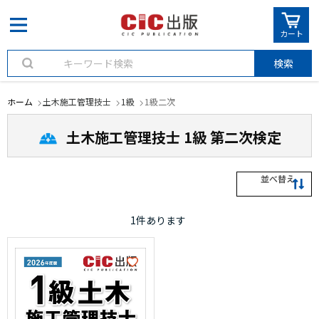
カート
検索
ホーム
土木施工管理技士
1級
1級二次
土木施工管理技士 1級 第二次検定
並べ替え
1
件あります